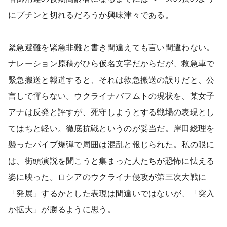
にプチンと切れるだろうか興味津々である。
緊急避難を緊急非難と書き間違えても言い間違わない。
ナレーション原稿がひら仮名文字だからだが、救急車で
緊急搬送と報道すると、それは救急搬送の誤りだと、公
言して憚らない。ウクライナバフムトの現状を、某女子
アナは反発と評すが、死守しようとする戦場の表現とし
てはちと軽い。徹底抗戦というのが妥当だ。岸田総理を
襲ったパイプ爆弾で周囲は混乱と報じられた。私の眼に
は、街頭演説を聞こうと集まった人たちが恐怖に怯える
姿に映った。ロシアのウクライナ侵攻が第三次大戦に
「発展」するかとした表現は間違いではないが、「突入
か拡大」が勝るように思う。