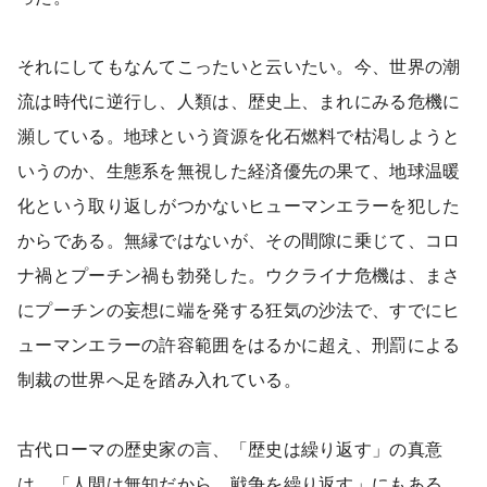
それにしてもなんてこったいと云いたい。今、世界の潮
流は時代に逆行し、人類は、歴史上、まれにみる危機に
瀕している。地球という資源を化石燃料で枯渇しようと
いうのか、生態系を無視した経済優先の果て、地球温暖
化という取り返しがつかないヒューマンエラーを犯した
からである。無縁ではないが、その間隙に乗じて、コロ
ナ禍とプーチン禍も勃発した。ウクライナ危機は、まさ
にプーチンの妄想に端を発する狂気の沙法で、すでにヒ
ューマンエラーの許容範囲をはるかに超え、刑罰による
制裁の世界へ足を踏み入れている。
古代ローマの歴史家の言、「歴史は繰り返す」の真意
は、「人間は無知だから、戦争を繰り返す」にもある。