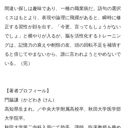
間違い探しは趣味であり、一種の職業病だ。語句の選択
ミスはもとより、表現や論理に飛躍があると、瞬時に修
正する習性が顔を出す。「今更、言ってもしょうがない
でしょ」と横やりが入るが、脳を活性化するトレーニン
グは、記憶力の衰えや刎頸の友、頭の回転不足を補填す
ると倍じてやまないから、誰に言われようとやめないで
いる。（完）
【著者プロフィール】
門脇謙（かどわき けん）
高知県生まれ。／中央大学附属高校卒、秋田大学医学部
大学院卒。
秋田大学第二内科入局にて助手、講師、臨床教授を務め