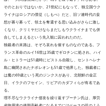
そのとおりではないか、21世紀にもなって、独立国ウク
ライナはロシアの僕従（しもべ）だと、旧ソ連時代の妄
想が募り募って、領土を奪還する思い込みがさらに激し
くなり、クリミヤだけならまだしもウクライナまでも併
合してしまえるという先入観に囚われたのだ。
独裁者の末路は、そぞろ哀れを催すものなのである。フ
ランス革命のルイ16世は35歳でギロチンに処され、ハイ
ル・ヒトラーは51歳時にピストル自殺し、セントヘレナ
島に幽閉されたナポレオンも51歳で他界した。独裁者に
は魔の69歳という死のジンクスがあり、北朝鮮の金正
日、イラクのフセイン、リビアのカダフィらが有名であ
る。
理不尽なウクライナ侵攻を繰り返すプーチン氏は、厚労
省御用達の後期高齢者になるまでにはベースの弦のよう