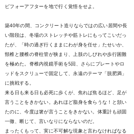
ビフォーアフターを地で行く覚悟をせよ。
築40年の間、コンクリート造りならではの広い居間や長
い階段は、冬場のストレッチや筋トレにもってこいだっ
たが、「時の過ぎ行くままにわが身を任せ」たせいか、
頸椎と腰椎の脊柱管が狭まり、上肢のしびれや歩行困難
を極めた。脊椎内視鏡手術を5回、さらにプレートやロ
ッドをスクリューで固定して、永遠のテーマ「脱肥満」
に挑戦する。
来る日も来る日も必死に歩くが、焦れば焦るほど、足が
言うことをきかない。あれほど脂身を食らうな！と頷い
たのに、今度は箸が言うことをきかない。体重計も頑固
一徹、断じて、言いなりにならないのだ。
まったくもって、実に不可解な現象と言わなければなる