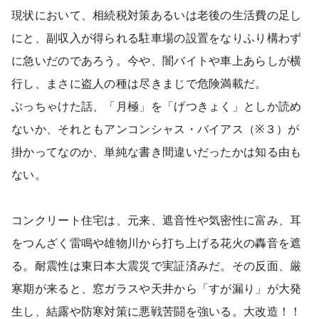
現状において、相続税対策あるいは老後の生活費の足し
にと、副収入が得られる駐車場の設置をなりふり構わず
に急いだのであろう。今や、闇バイトや車上あらしが横
行し、まさに盗人の種は尽きまじで危険満載だ。
ぶっちゃけた話、「月極」を「げつきょく」としか読め
ないか、それともアンコンシャス・バイアス（※３）が
掛かってなのか、単純な書き間違いだったかは知る由も
ない。
コンクリート住宅は、元来、遮音性や気密性に富み、耳
をつんざく雷鳴や雄物川から打ち上げる花火の轟音を遮
る。耐震性は東日本大震災で実証済みだ。その反面、厳
寒期が来ると、窓ガラスや天井から「すが漏り」が大発
生し、結露や防寒対策に悪戦苦闘を強いる。大改造！！