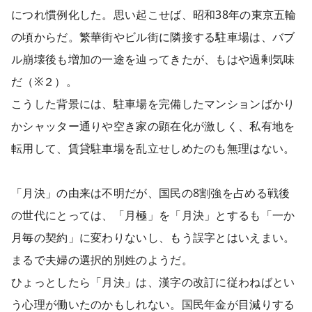
につれ慣例化した。思い起こせば、昭和38年の東京五輪
の頃からだ。繁華街やビル街に隣接する駐車場は、バブ
ル崩壊後も増加の一途を辿ってきたが、もはや過剰気味
だ（※２）。
こうした背景には、駐車場を完備したマンションばかり
かシャッター通りや空き家の顕在化が激しく、私有地を
転用して、賃貸駐車場を乱立せしめたのも無理はない。
「月決」の由来は不明だが、国民の8割強を占める戦後
の世代にとっては、「月極」を「月決」とするも「一か
月毎の契約」に変わりないし、もう誤字とはいえまい。
まるで夫婦の選択的別姓のようだ。
ひょっとしたら「月決」は、漢字の改訂に従わねばとい
う心理が働いたのかもしれない。国民年金が目減りする