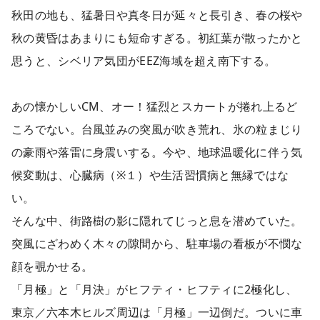
秋田の地も、猛暑日や真冬日が延々と長引き、春の桜や
秋の黄昏はあまりにも短命すぎる。初紅葉が散ったかと
思うと、シベリア気団がEEZ海域を超え南下する。
あの懐かしいCM、オー！猛烈とスカートが捲れ上るど
ころでない。台風並みの突風が吹き荒れ、氷の粒まじり
の豪雨や落雷に身震いする。今や、地球温暖化に伴う気
候変動は、心臓病（※１）や生活習慣病と無縁ではな
い。
そんな中、街路樹の影に隠れてじっと息を潜めていた。
突風にざわめく木々の隙間から、駐車場の看板が不憫な
顔を覗かせる。
「月極」と「月決」がヒフティ・ヒフティに2極化し、
東京／六本木ヒルズ周辺は「月極」一辺倒だ。ついに車