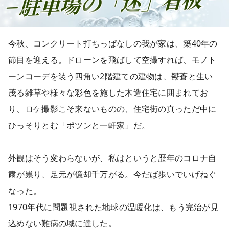
今秋、コンクリート打ちっぱなしの我が家は、築40年の
節目を迎える。ドローンを飛ばして空撮すれば、モノト
ーンコーデを装う四角い2階建ての建物は、鬱蒼と生い
茂る雑草や様々な彩色を施した木造住宅に囲まれてお
り、ロケ撮影こそ来ないものの、住宅街の真っただ中に
ひっそりとむ「ポツンと一軒家」だ。
外観はそう変わらないが、私はというと歴年のコロナ自
粛が祟り、足元が億却千万がる。今だば歩いでいげねぐ
なった。
1970年代に問題視された地球の温暖化は、もう完治が見
込めない難病の域に達した。